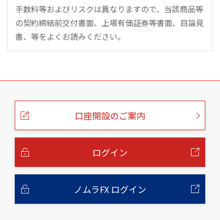
手数料等およびリスクは異なりますので、当該商品等
の契約締結前交付書面、上場有価証券等書面、目論見
書、等をよくお読みください。
こ
の
ペ
ー
口座開設のご案内
ジ
の
本
文
へ
ログイン
ノムラFX ログイン