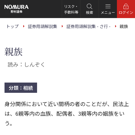
こ
の
リスク・
ペ
手数料等
検索
メニュー
ログイン
ー
ジ
の
トップ
証券用語解説集
証券用語解説集 - さ行 -
親族
本
文
へ
親族
読み：しんぞく
分類：相続
身分関係において近い間柄の者のことだが、民法上
は、6親等内の血族、配偶者、3親等内の姻族をい
う。