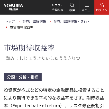
こ
の
リスク・
ペ
手数料等
検索
メニュー
ログイン
ー
ジ
の
トップ
証券用語解説集
証券用語解説集 - さ行 -
本
市場期待収益率
文
へ
市場期待収益率
読み：しじょうきたいしゅうえきりつ
分類：分析・指標
投資家が株式などの特定の金融商品に投資すること
により期待できる平均的な収益率をさす。期待収益
率（Expected rate of return）、リスク修正後割引