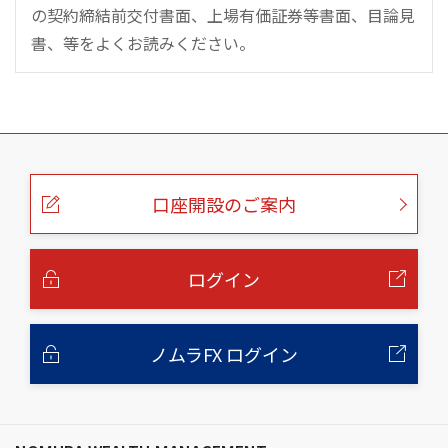
の契約締結前交付書面、上場有価証券等書面、目論見
書、等をよくお読みください。
こ
の
ペ
ー
口座開設のご案内
ジ
の
本
文
へ
ログイン
ノムラFX ログイン