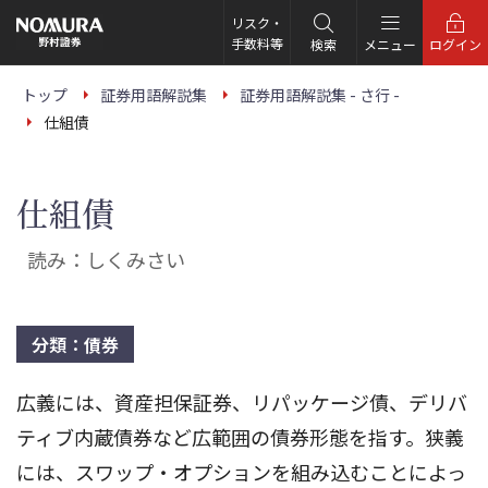
こ
の
リスク・
ペ
手数料等
検索
メニュー
ログイン
ー
ジ
の
トップ
証券用語解説集
証券用語解説集 - さ行 -
本
仕組債
文
へ
仕組債
読み：しくみさい
分類：債券
広義には、資産担保証券、リパッケージ債、デリバ
ティブ内蔵債券など広範囲の債券形態を指す。狭義
には、スワップ・オプションを組み込むことによっ