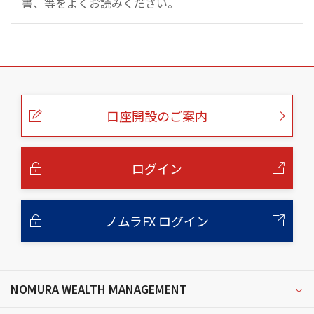
書、等をよくお読みください。
こ
の
ペ
ー
口座開設のご案内
ジ
の
本
文
へ
ログイン
ノムラFX ログイン
NOMURA WEALTH MANAGEMENT