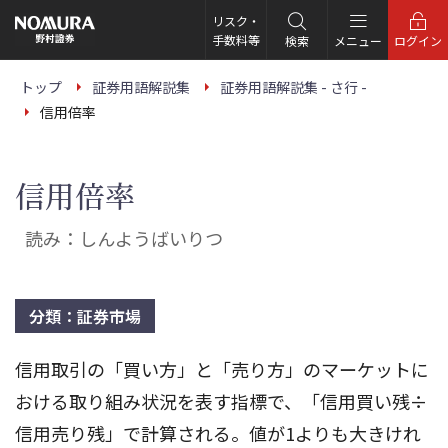
こ
の
リスク・
ペ
手数料等
検索
メニュー
ログイン
ー
ジ
の
トップ
証券用語解説集
証券用語解説集 - さ行 -
本
信用倍率
文
へ
信用倍率
読み：しんようばいりつ
分類：証券市場
信用取引の「買い方」と「売り方」のマーケットに
おける取り組み状況を表す指標で、「信用買い残÷
信用売り残」で計算される。値が1よりも大きけれ