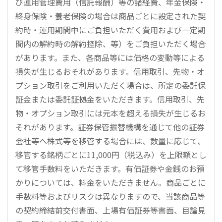
び運用管理費用（信託報酬）等の諸経費、年金保険・
終身保険・養老保険の場合は商品ごとに設定された契
約時・運用期間中にご負担いただく費用および一定期
間内の解約時の解約控除、等）をご負担いただく場合
があります。また、各商品等には価格の変動等による
損失が生じるおそれがあります。信用取引、先物・オ
プション取引をご利用いただく場合は、所定の委託保
証金または委託証拠金をいただきます。信用取引、先
物・オプション取引には元本を超える損失が生じるお
それがあります。証券保管振替機構を通じて他の証券
会社等へ株式等を移管する場合には、数量に応じて、
移管する銘柄ごとに11,000円（税込み）を上限額とし
て移管手数料をいただきます。有価証券や金銭のお預
かりについては、料金をいただきません。商品ごとに
手数料等およびリスクは異なりますので、当該商品等
の契約締結前交付書面、上場有価証券等書面、目論見