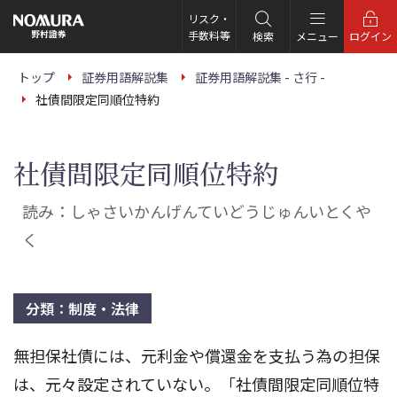
こ
の
リスク・
ペ
手数料等
検索
メニュー
ログイン
ー
ジ
の
トップ
証券用語解説集
証券用語解説集 - さ行 -
本
社債間限定同順位特約
文
へ
社債間限定同順位特約
読み：しゃさいかんげんていどうじゅんいとくや
く
分類：制度・法律
無担保社債には、元利金や償還金を支払う為の担保
は、元々設定されていない。「社債間限定同順位特