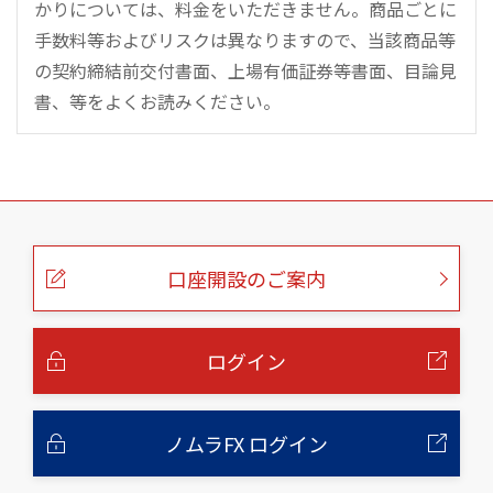
かりについては、料金をいただきません。商品ごとに
手数料等およびリスクは異なりますので、当該商品等
の契約締結前交付書面、上場有価証券等書面、目論見
書、等をよくお読みください。
こ
の
ペ
ー
口座開設のご案内
ジ
の
本
文
へ
ログイン
ノムラFX ログイン