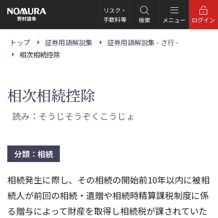
こ
の
リスク・
ペ
手数料等
検索
メニュー
ログイン
ー
ジ
の
トップ
証券用語解説集
証券用語解説集 - さ行 -
本
相次相続控除
文
へ
相次相続控除
読み：そうじそうぞくこうじょ
分類：相続
相続発生に際し、その相続の開始前10年以内に被相
続人が前回の相続・遺贈や相続時精算課税制度に係
る贈与によって財産を取得し相続税が課されていた