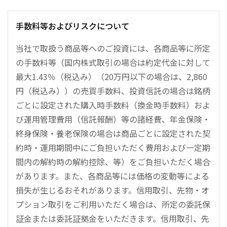
手数料等およびリスクについて
当社で取扱う商品等へのご投資には、各商品等に所定
の手数料等（国内株式取引の場合は約定代金に対して
最大1.43％（税込み）（20万円以下の場合は、2,860
円（税込み））の売買手数料、投資信託の場合は銘柄
ごとに設定された購入時手数料（換金時手数料）およ
び運用管理費用（信託報酬）等の諸経費、年金保険・
終身保険・養老保険の場合は商品ごとに設定された契
約時・運用期間中にご負担いただく費用および一定期
間内の解約時の解約控除、等）をご負担いただく場合
があります。また、各商品等には価格の変動等による
損失が生じるおそれがあります。信用取引、先物・オ
プション取引をご利用いただく場合は、所定の委託保
証金または委託証拠金をいただきます。信用取引、先