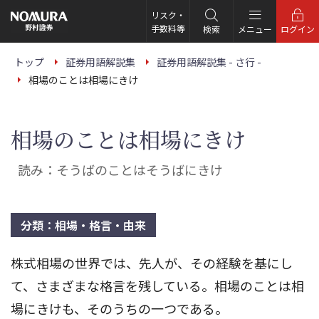
こ
の
リスク・
ペ
手数料等
検索
メニュー
ログイン
ー
ジ
の
トップ
証券用語解説集
証券用語解説集 - さ行 -
本
相場のことは相場にきけ
文
へ
相場のことは相場にきけ
読み：そうばのことはそうばにきけ
分類：相場・格言・由来
株式相場の世界では、先人が、その経験を基にし
て、さまざまな格言を残している。相場のことは相
場にきけも、そのうちの一つである。