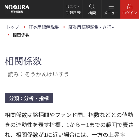
こ
の
リスク・
ペ
手数料等
検索
メニュー
ログイン
ー
ジ
の
トップ
証券用語解説集
証券用語解説集 - さ行 -
本
相関係数
文
へ
相関係数
読み：そうかんけいすう
分類：分析・指標
相関係数は銘柄間やファンド間、指数などとの値動
きの連動性を表す指標。1からー1までの範囲で表さ
れ、相関係数が1に近い場合には、一方の上昇率