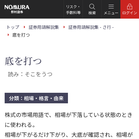
こ
の
リスク・
ペ
手数料等
検索
メニュー
ログイン
ー
ジ
の
トップ
証券用語解説集
証券用語解説集 - さ行 -
本
底を打つ
文
へ
底を打つ
読み：そこをうつ
分類：相場・格言・由来
株式の市場用語で、相場が下落している状態のとき
に使われる。
相場が下がるだけ下がり、大底が確認され、相場が