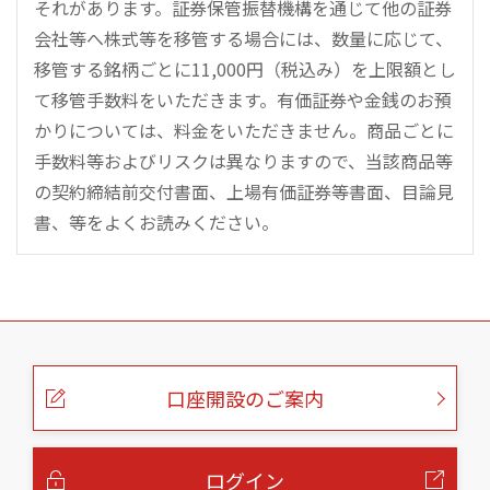
それがあります。証券保管振替機構を通じて他の証券
会社等へ株式等を移管する場合には、数量に応じて、
移管する銘柄ごとに11,000円（税込み）を上限額とし
て移管手数料をいただきます。有価証券や金銭のお預
かりについては、料金をいただきません。商品ごとに
手数料等およびリスクは異なりますので、当該商品等
の契約締結前交付書面、上場有価証券等書面、目論見
書、等をよくお読みください。
こ
の
ペ
ー
口座開設のご案内
ジ
の
本
文
へ
ログイン