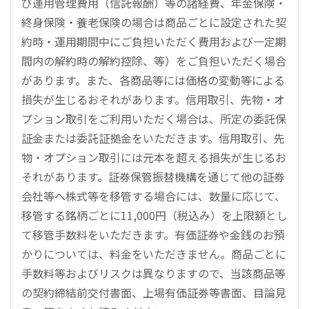
び運用管理費用（信託報酬）等の諸経費、年金保険・
終身保険・養老保険の場合は商品ごとに設定された契
約時・運用期間中にご負担いただく費用および一定期
間内の解約時の解約控除、等）をご負担いただく場合
があります。また、各商品等には価格の変動等による
損失が生じるおそれがあります。信用取引、先物・オ
プション取引をご利用いただく場合は、所定の委託保
証金または委託証拠金をいただきます。信用取引、先
物・オプション取引には元本を超える損失が生じるお
それがあります。証券保管振替機構を通じて他の証券
会社等へ株式等を移管する場合には、数量に応じて、
移管する銘柄ごとに11,000円（税込み）を上限額とし
て移管手数料をいただきます。有価証券や金銭のお預
かりについては、料金をいただきません。商品ごとに
手数料等およびリスクは異なりますので、当該商品等
の契約締結前交付書面、上場有価証券等書面、目論見