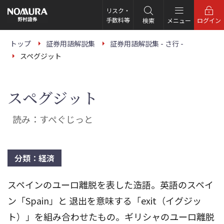
こ
の
リスク・
ペ
手数料等
検索
メニュー
ログイン
ー
ジ
の
トップ
証券用語解説集
証券用語解説集 - さ行 -
本
スペグジット
文
へ
スペグジット
読み：すぺぐじっと
分類：経済
スペインのユーロ離脱を表した造語。英語のスペイ
ン「Spain」と 退出を意味する「exit（イグジッ
ト）」を組み合わせたもの。ギリシャのユーロ離脱