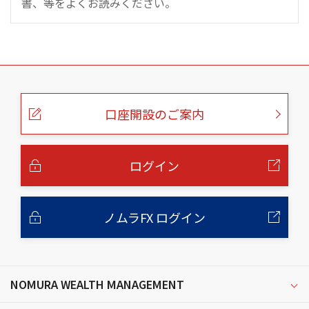
書、等をよくお読みください。
こ
の
ペ
ー
口座開設のご案内
ジ
の
本
文
へ
ログイン
ノムラFX ログイン
NOMURA WEALTH MANAGEMENT