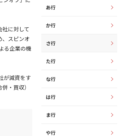
あ行
か行
会社に対して
め、スピンオ
さ行
よる企業の機
た行
社が減資をす
な行
合併・買収）
は行
ま行
や行