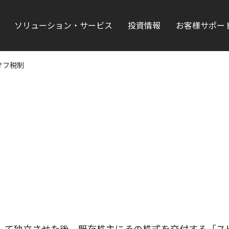
ソリューション・サービス
投資情報
お客様サポー
オフ税制
して独立させた後、既存株主にその株式を交付する「ス