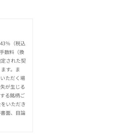
43％（税込
時手数料（換
設定された契
ります。ま
用いただく場
損失が生じる
管する銘柄ご
金をいただき
等書面、目論