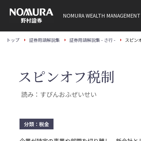
こ
の
ペ
NOMURA
WEALTH MANAGEMENT
ー
ジ
の
本
文
トップ
証券用語解説集
証券用語解説集 - さ行 -
スピン
へ
スピンオフ税制
読み：すぴんおふぜいせい
分類：税金
企業が特定の事業や部門を切り離し、新会社と