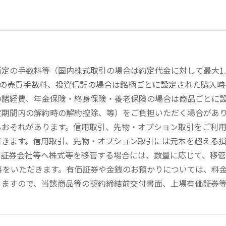
定の手数料等（国内株式取引の場合は約定代金に対して最大1.
））の売買手数料、投資信託の場合は銘柄ごとに設定された購入
の諸経費、年金保険・終身保険・養老保険の場合は商品ごとに
定期間内の解約時の解約控除、等）をご負担いただく場合があ
るおそれがあります。信用取引、先物・オプション取引をご利
だきます。信用取引、先物・オプション取引には元本を超える
の証券会社等へ株式等を移管する場合には、数量に応じて、移
数料をいただきます。有価証券や金銭のお預かりについては、料
りますので、当該商品等の契約締結前交付書面、上場有価証券