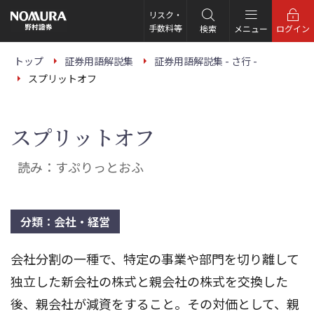
こ
の
リスク・
ペ
手数料等
検索
メニュー
ログイン
ー
ジ
の
トップ
証券用語解説集
証券用語解説集 - さ行 -
本
スプリットオフ
文
へ
スプリットオフ
読み：すぷりっとおふ
分類：会社・経営
会社分割の一種で、特定の事業や部門を切り離して
独立した新会社の株式と親会社の株式を交換した
後、親会社が減資をすること。その対価として、親