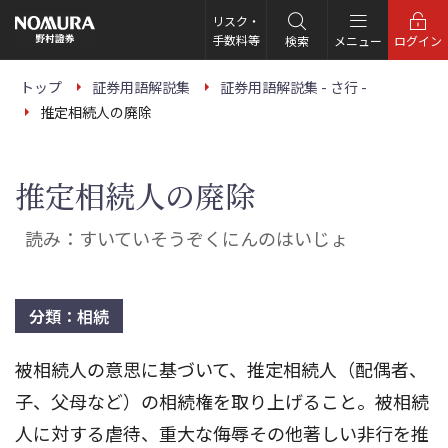
こ
の
リスク・
ペ
手数料等
検索
メニュー
ログイン
ー
ジ
の
トップ
証券用語解説集
証券用語解説集 - さ行 -
本
推定相続人の廃除
文
へ
推定相続人の廃除
読み：すいていそうぞくにんのはいじょ
分類：相続
被相続人の意思に基づいて、推定相続人（配偶者、
子、父母など）の相続権を取り上げること。被相続
人に対する虐待、重大な侮辱その他著しい非行を推