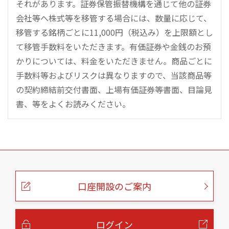
それがあります。証券保管振替機構を通じて他の証券
会社等へ株式等を移管する場合には、数量に応じて、
移管する銘柄ごとに11,000円（税込み）を上限額とし
て移管手数料をいただきます。有価証券や金銭のお預
かりについては、料金をいただきません。商品ごとに
手数料等およびリスクは異なりますので、当該商品等
の契約締結前交付書面、上場有価証券等書面、目論見
書、等をよくお読みください。
こ
の
ペ
ー
口座開設のご案内
ジ
の
本
文
へ
ログイン