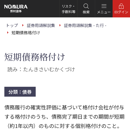
こ
の
リスク・
ペ
手数料等
検索
メニュー
ログイン
ー
ジ
の
トップ
証券用語解説集
証券用語解説集 - た行 -
本
短期債務格付け
文
へ
短期債務格付け
読み：たんきさいむかくづけ
分類：債券
債務履行の確実性評価に基づいて格付け会社が付与
する格付けのうち、債務完了期日までの期間が短期
（約1年以内）のものに対する個別格付けのこと。