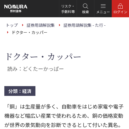
こ
の
リスク・
ペ
手数料等
検索
メニュー
ログイン
ー
ジ
の
トップ
証券用語解説集
証券用語解説集 - た行 -
本
ドクター・カッパー
文
へ
ドクター・カッパー
読み：どくたーかっぱー
分類：経済
「銅」は生産量が多く、自動車をはじめ家電や電子
機器など幅広い産業で使われるため、銅の価格変動
が世界の景気動向を診断できるとして付いた異名。