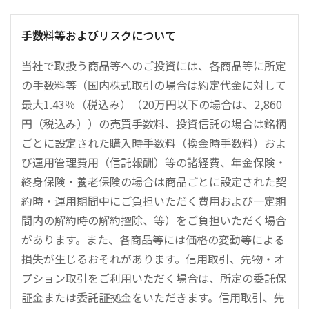
手数料等およびリスクについて
当社で取扱う商品等へのご投資には、各商品等に所定
の手数料等（国内株式取引の場合は約定代金に対して
最大1.43％（税込み）（20万円以下の場合は、2,860
円（税込み））の売買手数料、投資信託の場合は銘柄
ごとに設定された購入時手数料（換金時手数料）およ
び運用管理費用（信託報酬）等の諸経費、年金保険・
終身保険・養老保険の場合は商品ごとに設定された契
約時・運用期間中にご負担いただく費用および一定期
間内の解約時の解約控除、等）をご負担いただく場合
があります。また、各商品等には価格の変動等による
損失が生じるおそれがあります。信用取引、先物・オ
プション取引をご利用いただく場合は、所定の委託保
証金または委託証拠金をいただきます。信用取引、先