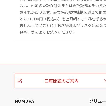
合は、所定の委託保証金または委託証拠金をいた
おそれがあります。証券保管振替機構を通じて他
とに11,000円（税込み）を上限額として移管手
ません。商品ごとに手数料等およびリスクは異な
見書、等をよくお読みください。
こ
の
ペ
ー
口座開設のご案内
ジ
の
本
文
へ
NOMURA
ソリュ