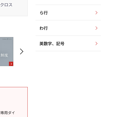
クロス
ら行
わ行
英数字、記号
様専用ダイ