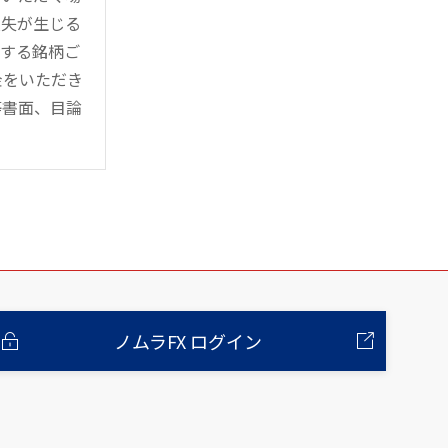
損失が生じる
管する銘柄ご
金をいただき
等書面、目論
ノムラFX ログイン