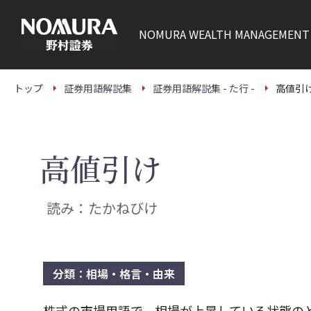
こ
の
ペ
NOMURA
WEALTH MANAGEMENT
ー
ジ
の
本
文
トップ
証券用語解説集
証券用語解説集 - た行 -
高値引
へ
高値引け
読み：たかねびけ
分類：相場・格言・由来
株式の市場用語で、相場が上昇している状態の