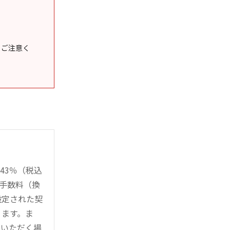
うご注意く
43％（税込
時手数料（換
設定された契
ります。ま
用いただく場