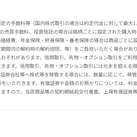
定の手数料等（国内株式取引の場合は約定代金に対して最大1.
））の売買手数料、投資信託の場合は銘柄ごとに設定された購入
の諸経費、年金保険・終身保険・養老保険の場合は商品ごとに
定期間内の解約時の解約控除、等）をご負担いただく場合があ
るおそれがあります。信用取引、先物・オプション取引をご利
だきます。信用取引、先物・オプション取引には元本を超える
の証券会社等へ株式等を移管する場合には、数量に応じて、移
数料をいただきます。有価証券や金銭のお預かりについては、料
りますので、当該商品等の契約締結前交付書面、上場有価証券