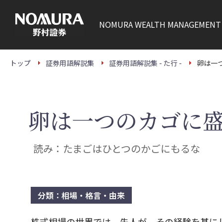
こ
の
ペ
NOMURA
WEALTH MANAGEMENT
ー
ジ
の
本
文
トップ
証券用語解説集
証券用語解説集 - た行 -
卵は一
へ
卵は一つのカゴに
読み：たまごはひとつのかごにもるな
分類：相場・格言・由来
株式相場の世界では、先人が、その経験を基に