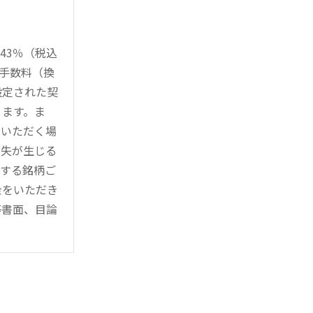
43％（税込
時手数料（換
設定された契
ります。ま
用いただく場
損失が生じる
管する銘柄ご
金をいただき
等書面、目論