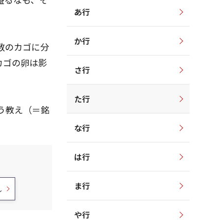
あ行
か行
数のカゴに分
カゴの卵は影
さ行
た行
う教え（＝銘
な行
は行
ま行
し
や行