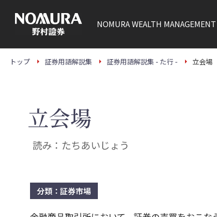
こ
の
ペ
NOMURA
WEALTH MANAGEMENT
ー
ジ
の
本
文
トップ
証券用語解説集
証券用語解説集 - た行 -
立会場
へ
立会場
読み：たちあいじょう
分類：証券市場
金融商品取引所において、証券の売買をおこな