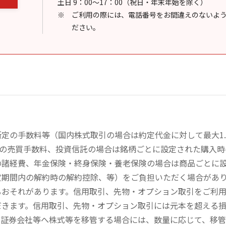
土日 9：00～17：00（祝日・年末年始を除く）
ご利用の際には、電話番号をお間違えのないよ
ださい。
定の手数料等（国内株式取引の場合は約定代金に対して最大1.
））の売買手数料、投資信託の場合は銘柄ごとに設定された購入
の諸経費、年金保険・終身保険・養老保険の場合は商品ごとに
定期間内の解約時の解約控除、等）をご負担いただく場合があ
るおそれがあります。信用取引、先物・オプション取引をご利
だきます。信用取引、先物・オプション取引には元本を超える
の証券会社等へ株式等を移管する場合には、数量に応じて、移