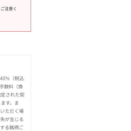
うご注意く
43％（税込
時手数料（換
設定された契
ります。ま
用いただく場
損失が生じる
管する銘柄ご