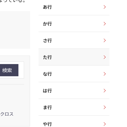
あ行
か行
さ行
た行
検索
な行
は行
ま行
クロス
や行