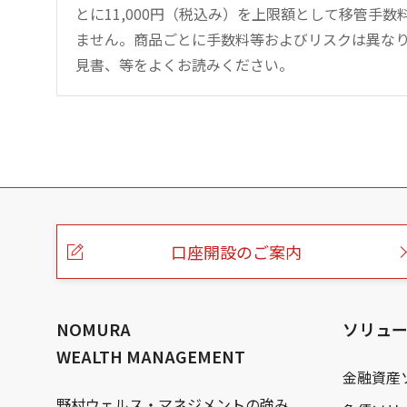
とに11,000円（税込み）を上限額として移管手
ません。商品ごとに手数料等およびリスクは異な
見書、等をよくお読みください。
こ
の
ペ
ー
口座開設のご案内
ジ
の
本
文
へ
NOMURA
ソリュ
WEALTH MANAGEMENT
金融資産
野村ウェルス・マネジメントの強み