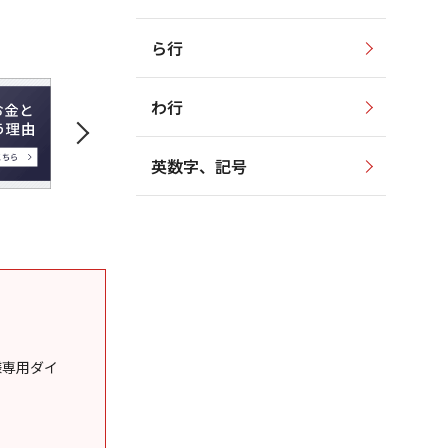
ら行
わ行
英数字、記号
様専用ダイ