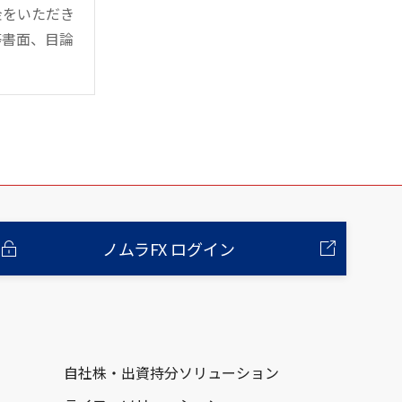
金をいただき
等書面、目論
ノムラFX ログイン
自社株・出資持分ソリューション