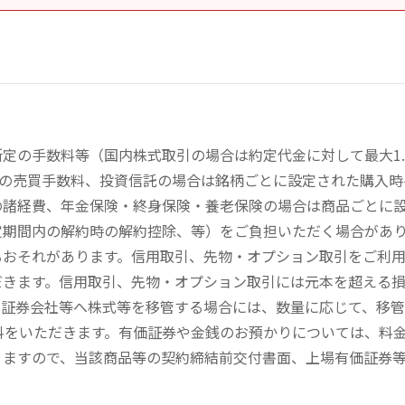
定の手数料等（国内株式取引の場合は約定代金に対して最大1.
））の売買手数料、投資信託の場合は銘柄ごとに設定された購入
の諸経費、年金保険・終身保険・養老保険の場合は商品ごとに
定期間内の解約時の解約控除、等）をご負担いただく場合があ
るおそれがあります。信用取引、先物・オプション取引をご利
だきます。信用取引、先物・オプション取引には元本を超える
の証券会社等へ株式等を移管する場合には、数量に応じて、移
数料をいただきます。有価証券や金銭のお預かりについては、料
りますので、当該商品等の契約締結前交付書面、上場有価証券