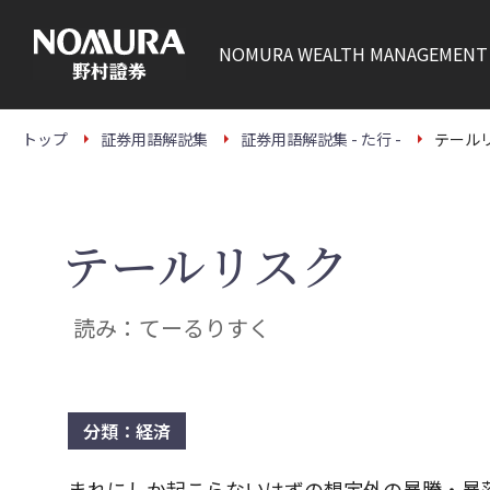
こ
の
ペ
NOMURA
WEALTH MANAGEMENT
ー
ジ
の
本
文
トップ
証券用語解説集
証券用語解説集 - た行 -
テール
へ
テールリスク
読み：てーるりすく
分類：経済
まれにしか起こらないはずの想定外の暴騰・暴