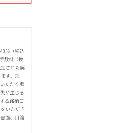
43％（税込
時手数料（換
設定された契
ります。ま
用いただく場
損失が生じる
管する銘柄ご
金をいただき
等書面、目論