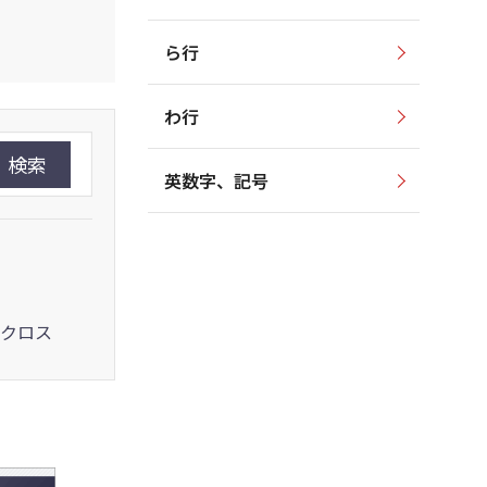
ら行
わ行
検索
英数字、記号
クロス