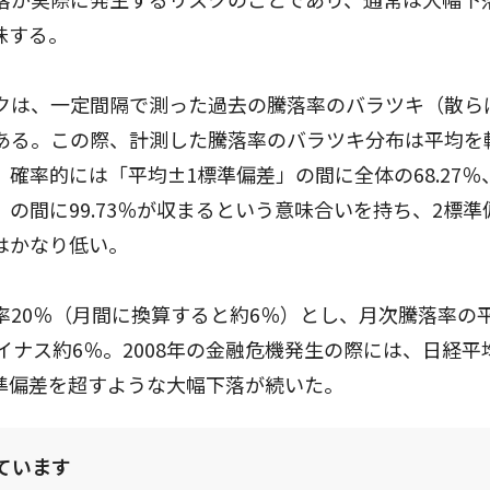
味する。
クは、一定間隔で測った過去の騰落率のバラツキ（散ら
ある。この際、計測した騰落率のバラツキ分布は平均を
確率的には「平均±1標準偏差」の間に全体の68.27％
」の間に99.73％が収まるという意味合いを持ち、2標準
はかなり低い。
率20％（月間に換算すると約6％）とし、月次騰落率の
ナス約6％。2008年の金融危機発生の際には、日経平
標準偏差を超すような大幅下落が続いた。
ています