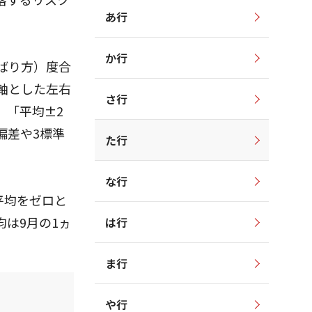
あ行
か行
ばり方）度合
軸とした左右
さ行
、「平均±2
偏差や3標準
た行
な行
平均をゼロと
均は9月の1ヵ
は行
ま行
や行