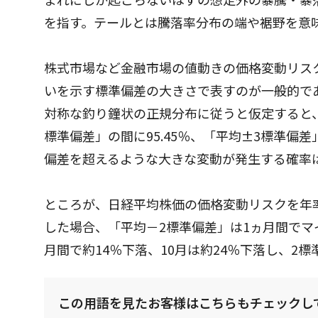
を指す。テールとは騰落率分布の端や裾野を意
株式市場など金融市場の値動きの価格変動リス
いを示す標準偏差の大きさで表すのが一般的で
対称な釣り鐘状の正規分布に従うと仮定すると、
標準偏差」の間に95.45％、「平均±3標準偏差
偏差を超えるような大きな変動が発生する確率
ところが、日経平均株価の価格変動リスクを年
した場合、「平均－2標準偏差」は1ヵ月間でマイ
月間で約14％下落、10月は約24％下落し、2
この用語を見たお客様はこちらもチェックし