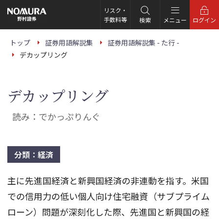
こ
の
リスク・
ペ
手数料等
検索
メニュー
ログイン
ー
ジ
の
トップ
証券用語解説集
証券用語解説集 - た行 -
本
デカップリング
文
へ
デカップリング
読み：でかっぷりんぐ
分類：経済
主に先進国経済と新興国経済の非連動を指す。米国
での信用力の低い個人向け住宅融資（サブプライム
ローン）問題が深刻化した際、先進国と新興国の経