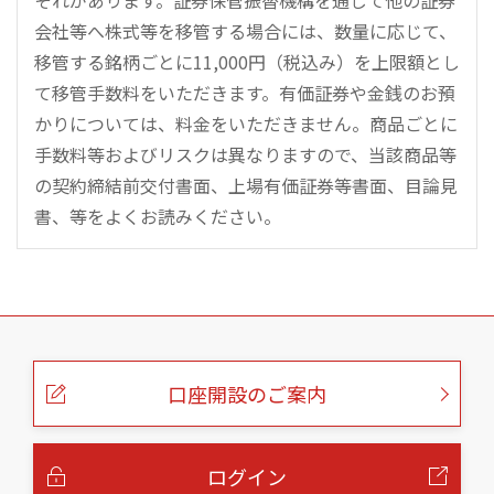
それがあります。証券保管振替機構を通じて他の証券
会社等へ株式等を移管する場合には、数量に応じて、
移管する銘柄ごとに11,000円（税込み）を上限額とし
て移管手数料をいただきます。有価証券や金銭のお預
かりについては、料金をいただきません。商品ごとに
手数料等およびリスクは異なりますので、当該商品等
の契約締結前交付書面、上場有価証券等書面、目論見
書、等をよくお読みください。
こ
の
ペ
ー
口座開設のご案内
ジ
の
本
文
へ
ログイン