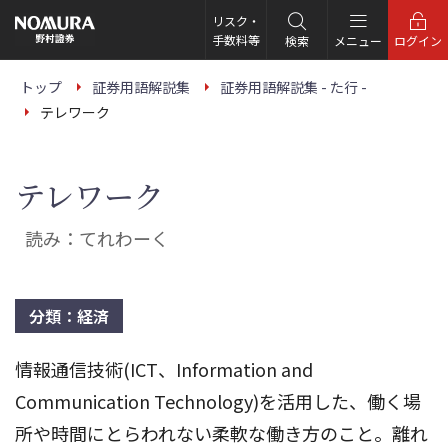
こ
の
リスク・
ペ
手数料等
検索
メニュー
ログイン
ー
ジ
の
トップ
証券用語解説集
証券用語解説集 - た行 -
本
テレワーク
文
へ
テレワーク
読み：てれわーく
分類：経済
情報通信技術(ICT、Information and
Communication Technology)を活用した、働く場
所や時間にとらわれない柔軟な働き方のこと。離れ