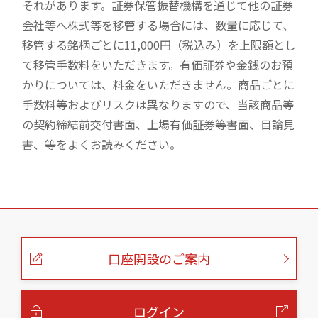
それがあります。証券保管振替機構を通じて他の証券
会社等へ株式等を移管する場合には、数量に応じて、
移管する銘柄ごとに11,000円（税込み）を上限額とし
て移管手数料をいただきます。有価証券や金銭のお預
かりについては、料金をいただきません。商品ごとに
手数料等およびリスクは異なりますので、当該商品等
の契約締結前交付書面、上場有価証券等書面、目論見
書、等をよくお読みください。
こ
の
ペ
ー
口座開設のご案内
ジ
の
本
文
へ
ログイン