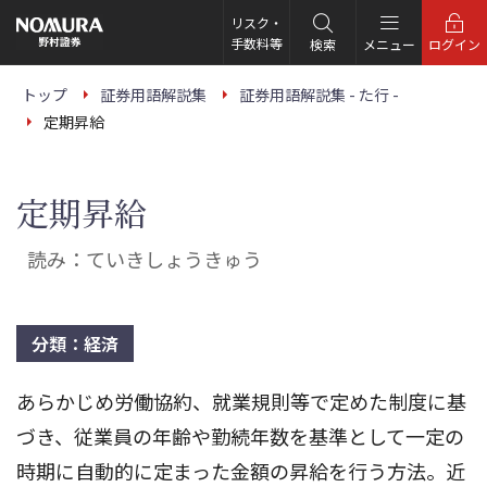
こ
の
リスク・
ペ
手数料等
検索
メニュー
ログイン
ー
ジ
の
トップ
証券用語解説集
証券用語解説集 - た行 -
本
定期昇給
文
へ
定期昇給
読み：ていきしょうきゅう
分類：経済
あらかじめ労働協約、就業規則等で定めた制度に基
づき、従業員の年齢や勤続年数を基準として一定の
時期に自動的に定まった金額の昇給を行う方法。近