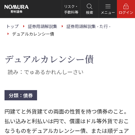
こ
の
リスク・
ペ
手数料等
検索
メニュー
ログイン
ー
ジ
の
トップ
証券用語解説集
証券用語解説集 - た行 -
本
デュアルカレンシー債
文
へ
デュアルカレンシー債
読み：でゅあるかれんしーさい
分類：債券
円建てと外貨建ての両面の性質を持つ債券のこと。
払い込みと利払いは円で、償還はドル等外貨でおこ
なうものをデュアルカレンシー債、または順デュア