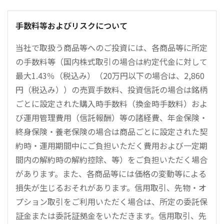
手数料等およびリスクについて
当社で取扱う商品等へのご投資には、各商品等に所定
の手数料等（国内株式取引の場合は約定代金に対して
最大1.43％（税込み）（20万円以下の場合は、2,860
円（税込み））の売買手数料、投資信託の場合は銘柄
ごとに設定された購入時手数料（換金時手数料）およ
び運用管理費用（信託報酬）等の諸経費、年金保険・
終身保険・養老保険の場合は商品ごとに設定された契
約時・運用期間中にご負担いただく費用および一定期
間内の解約時の解約控除、等）をご負担いただく場合
があります。また、各商品等には価格の変動等による
損失が生じるおそれがあります。信用取引、先物・オ
プション取引をご利用いただく場合は、所定の委託保
証金または委託証拠金をいただきます。信用取引、先