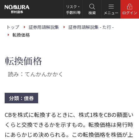
こ
の
リスク・
ペ
手数料等
検索
メニュー
ログイン
ー
ジ
の
トップ
証券用語解説集
証券用語解説集 - た行 -
本
転換価格
文
へ
転換価格
読み：てんかんかかく
分類：債券
CBを株式に転換するときに、株式1株をCBの額面い
くらと交換できるかを示すもの。転換価格は発行時
にあらかじめ決められる。この転換価格を株価が上