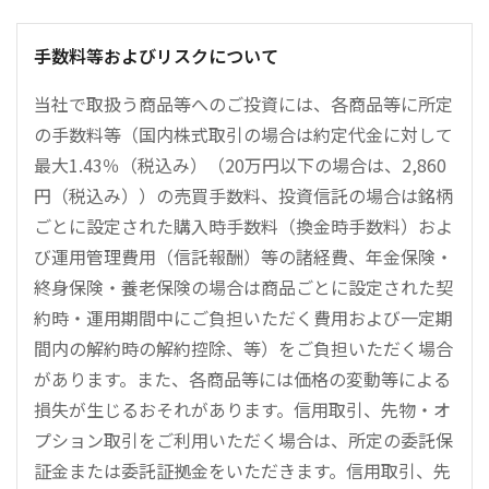
手数料等およびリスクについて
当社で取扱う商品等へのご投資には、各商品等に所定
の手数料等（国内株式取引の場合は約定代金に対して
最大1.43％（税込み）（20万円以下の場合は、2,860
円（税込み））の売買手数料、投資信託の場合は銘柄
ごとに設定された購入時手数料（換金時手数料）およ
び運用管理費用（信託報酬）等の諸経費、年金保険・
終身保険・養老保険の場合は商品ごとに設定された契
約時・運用期間中にご負担いただく費用および一定期
間内の解約時の解約控除、等）をご負担いただく場合
があります。また、各商品等には価格の変動等による
損失が生じるおそれがあります。信用取引、先物・オ
プション取引をご利用いただく場合は、所定の委託保
証金または委託証拠金をいただきます。信用取引、先