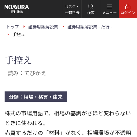
こ
の
リスク・
ペ
手数料等
検索
メニュー
ログイン
ー
ジ
の
トップ
証券用語解説集
証券用語解説集 - た行 -
本
手控え
文
へ
手控え
読み：てびかえ
分類：相場・格言・由来
株式の市場用語で、相場の基調がさほど変わらない
ときに使われる。
売買するだけの「材料」がなく、相場環境が不透明