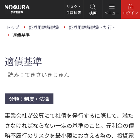
こ
の
リスク・
ペ
手数料等
検索
メニュー
ログイン
ー
ジ
の
トップ
証券用語解説集
証券用語解説集 - た行 -
本
適債基準
文
へ
適債基準
読み：てきさいきじゅん
分類：制度・法律
事業会社が公募にて社債を発行するに際して、満た
さなければならない一定の基準のこと。元利金の債
務不履行のリスクを最小限におさえる為の、投資家