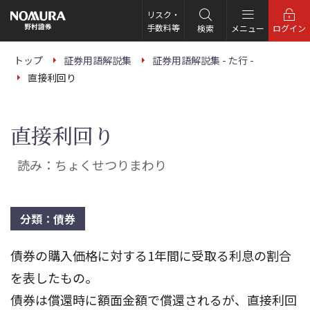
こ
の
リスク・
ペ
手数料等
検索
メニュー
ログイン
ー
ジ
の
トップ
証券用語解説集
証券用語解説集 - た行 -
本
直接利回り
文
へ
直接利回り
読み：ちょくせつりまわり
分類：債券
債券の購入価格に対する1年間に受取る利息の割合
を表したもの。
債券は償還時に額面金額で償還されるが、直接利回