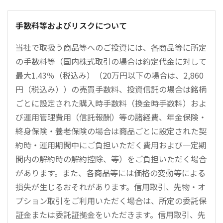
手数料等およびリスクについて
当社で取扱う商品等へのご投資には、各商品等に所定
の手数料等（国内株式取引の場合は約定代金に対して
最大1.43％（税込み）（20万円以下の場合は、2,860
円（税込み））の売買手数料、投資信託の場合は銘柄
ごとに設定された購入時手数料（換金時手数料）およ
び運用管理費用（信託報酬）等の諸経費、年金保険・
終身保険・養老保険の場合は商品ごとに設定された契
約時・運用期間中にご負担いただく費用および一定期
間内の解約時の解約控除、等）をご負担いただく場合
があります。また、各商品等には価格の変動等による
損失が生じるおそれがあります。信用取引、先物・オ
プション取引をご利用いただく場合は、所定の委託保
証金または委託証拠金をいただきます。信用取引、先