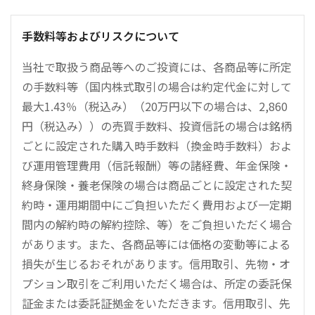
手数料等およびリスクについて
当社で取扱う商品等へのご投資には、各商品等に所定
の手数料等（国内株式取引の場合は約定代金に対して
最大1.43％（税込み）（20万円以下の場合は、2,860
円（税込み））の売買手数料、投資信託の場合は銘柄
ごとに設定された購入時手数料（換金時手数料）およ
び運用管理費用（信託報酬）等の諸経費、年金保険・
終身保険・養老保険の場合は商品ごとに設定された契
約時・運用期間中にご負担いただく費用および一定期
間内の解約時の解約控除、等）をご負担いただく場合
があります。また、各商品等には価格の変動等による
損失が生じるおそれがあります。信用取引、先物・オ
プション取引をご利用いただく場合は、所定の委託保
証金または委託証拠金をいただきます。信用取引、先