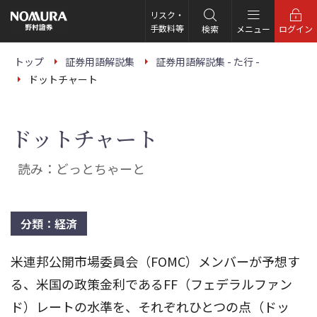
こ
の
リスク・
ペ
手数料等
検索
メニュー
ログイン
ー
ジ
の
トップ
証券用語解説集
証券用語解説集 - た行 -
本
ドットチャート
文
へ
ドットチャート
読み：どっとちゃーと
分類：経済
米連邦公開市場委員会（FOMC）メンバーが予想す
る、米国の政策金利であるFF（フェデラルファン
ド）レートの水準を、それぞれひとつの点（ドッ