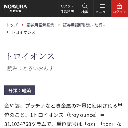
こ
の
リスク・
ペ
手数料等
検索
メニュー
ログイン
ー
ジ
の
トップ
証券用語解説集
証券用語解説集 - た行 -
本
トロイオンス
文
へ
トロイオンス
読み：とろいおんす
分類：経済
金や銀、プラチナなど貴金属の計量に使用される単
位のこと。1トロイオンス（troy ounce）＝
31.1034768グラムで、単位記号は「oz」「toz」な