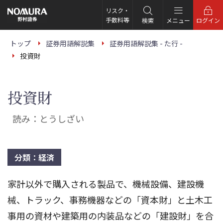
こ
の
リスク・
ペ
手数料等
検索
メニュー
ログイン
ー
ジ
の
トップ
証券用語解説集
証券用語解説集 - た行 -
本
投資財
文
へ
投資財
読み：とうしざい
分類：経済
家計以外で購入される製品で、機械設備、建設機
械、トラック、事務機器などの「資本財」と土木工
事用の資材や建築用の内装品などの「建設財」を合