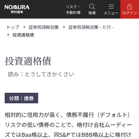
こ
の
リスク・
ペ
手数料等
検索
メニュー
ログイン
ー
ジ
の
トップ
証券用語解説集
証券用語解説集 - た行 -
本
投資適格債
文
へ
投資適格債
読み：とうしてきかくさい
分類：債券
相対的に信用力が高く、債務不履行（デフォルト）
リスクの低い債券のことで、格付け会社ムーディー
ズではBaa格以上、同S&PではBBB格以上に格付け