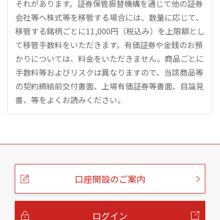
それがあります。証券保管振替機構を通じて他の証券
会社等へ株式等を移管する場合には、数量に応じて、
移管する銘柄ごとに11,000円（税込み）を上限額とし
て移管手数料をいただきます。有価証券や金銭のお預
かりについては、料金をいただきません。商品ごとに
手数料等およびリスクは異なりますので、当該商品等
の契約締結前交付書面、上場有価証券等書面、目論見
書、等をよくお読みください。
こ
の
ペ
ー
口座開設のご案内
ジ
の
本
文
へ
ログイン