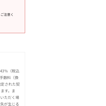
うご注意く
43％（税込
時手数料（換
設定された契
ります。ま
用いただく場
損失が生じる