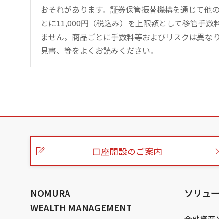
おそれがあります。証券保管振替機構を通じて他
とに11,000円（税込み）を上限額として移管手
ません。商品ごとに手数料等およびリスクは異な
見書、等をよくお読みください。
こ
の
ペ
ー
口座開設のご案内
ジ
の
本
文
へ
NOMURA
ソリュ
WEALTH MANAGEMENT
金融資産