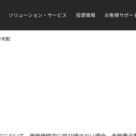
ソリューション・サービス
投資情報
お客様サポー
い気配
どにおいて、更新値幅内に呼び値のない場合、金融商品