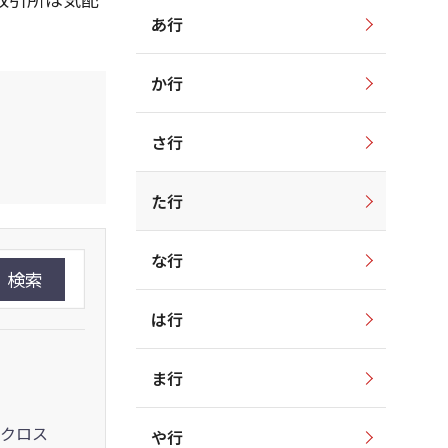
あ行
か行
さ行
た行
な行
検索
は行
ま行
クロス
や行