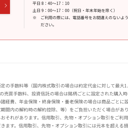
平日 8：40～17：10
土日 9：00～17：00（祝日・年末年始を除く）
ご利用の際には、電話番号をお間違えのないよ
ださい。
定の手数料等（国内株式取引の場合は約定代金に対して最大1.
））の売買手数料、投資信託の場合は銘柄ごとに設定された購入
の諸経費、年金保険・終身保険・養老保険の場合は商品ごとに
定期間内の解約時の解約控除、等）をご負担いただく場合があ
るおそれがあります。信用取引、先物・オプション取引をご利
だきます。信用取引、先物・オプション取引には元本を超える