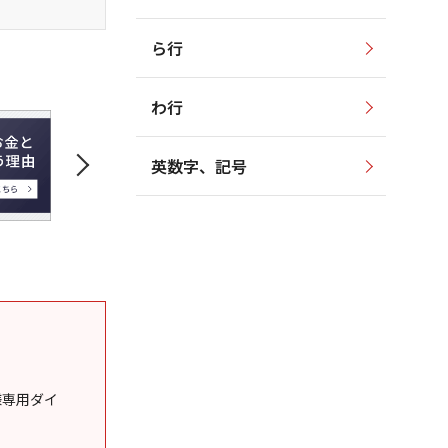
ら行
わ行
英数字、記号
様専用ダイ