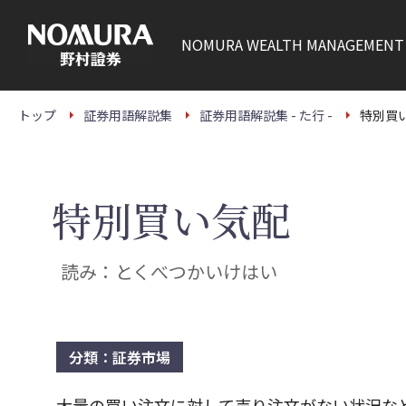
こ
の
ペ
NOMURA
WEALTH MANAGEMENT
ー
ジ
の
本
文
トップ
証券用語解説集
証券用語解説集 - た行 -
特別買
へ
特別買い気配
読み：とくべつかいけはい
分類：証券市場
大量の買い注文に対して売り注文がない状況な