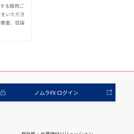
管する銘柄ご
金をいただき
等書面、目論
ノムラFX ログイン
自社株・出資持分ソリューション