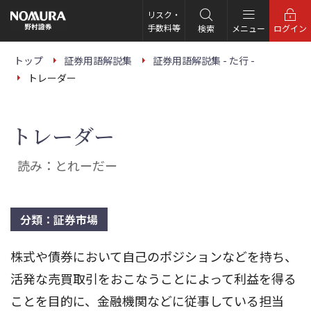
こ
の
リスク・
ペ
手数料等
検索
メニュー
ログイン
ー
ジ
の
トップ
証券用語解説集
証券用語解説集 - た行 -
本
トレーダー
文
へ
トレーダー
読み：とれーだー
分類：証券市場
株式や債券において自己のポジションなどを持ち、
活発な売買取引をおこなうことによって利益を得る
ことを目的に、金融機関などに従事している担当