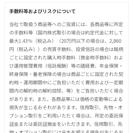
手数料等およびリスクについて
当社で取扱う商品等へのご投資には、各商品等に所定
の手数料等（国内株式取引の場合は約定代金に対して
最大1.43％（税込み）（20万円以下の場合は、2,860
円（税込み））の売買手数料、投資信託の場合は銘柄
ごとに設定された購入時手数料（換金時手数料）およ
び運用管理費用（信託報酬）等の諸経費、年金保険・
終身保険・養老保険の場合は商品ごとに設定された契
約時・運用期間中にご負担いただく費用および一定期
間内の解約時の解約控除、等）をご負担いただく場合
があります。また、各商品等には価格の変動等による
損失が生じるおそれがあります。信用取引、先物・オ
プション取引をご利用いただく場合は、所定の委託保
証金または委託証拠金をいただきます。信用取引、先
物・オプション取引には元本を超える損失が生じるお