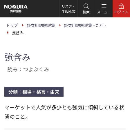
こ
の
リスク・
ペ
手数料等
検索
メニュー
ログイン
ー
ジ
の
トップ
証券用語解説集
証券用語解説集 - た行 -
本
強含み
文
へ
強含み
読み：つよぶくみ
分類：相場・格言・由来
マーケットで人気が多少とも強気に傾斜している状
態のこと。