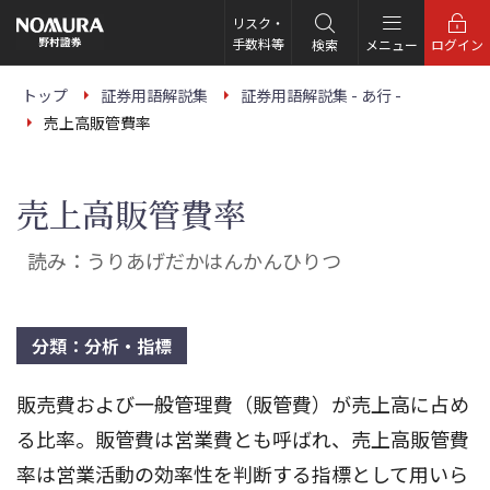
こ
の
リスク・
ペ
手数料等
検索
メニュー
ログイン
ー
ジ
の
トップ
証券用語解説集
証券用語解説集 - あ行 -
本
売上高販管費率
文
へ
売上高販管費率
読み：うりあげだかはんかんひりつ
分類：分析・指標
販売費および一般管理費（販管費）が売上高に占め
る比率。販管費は営業費とも呼ばれ、売上高販管費
率は営業活動の効率性を判断する指標として用いら