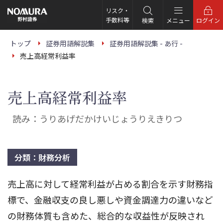
こ
の
リスク・
ペ
手数料等
検索
メニュー
ログイン
ー
ジ
の
トップ
証券用語解説集
証券用語解説集 - あ行 -
本
売上高経常利益率
文
へ
売上高経常利益率
読み：うりあげだかけいじょうりえきりつ
分類：財務分析
売上高に対して経常利益が占める割合を示す財務指
標で、金融収支の良し悪しや資金調達力の違いなど
の財務体質も含めた、総合的な収益性が反映され