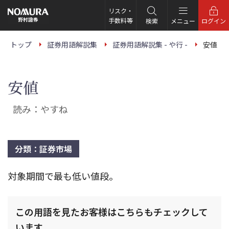
こ
の
リスク・
ペ
手数料等
検索
メニュー
ログイン
ー
ジ
の
トップ
証券用語解説集
証券用語解説集 - や行 -
安値
本
文
へ
安値
読み：やすね
分類：証券市場
対象期間で最も低い値段。
この用語を見たお客様はこちらもチェックして
います