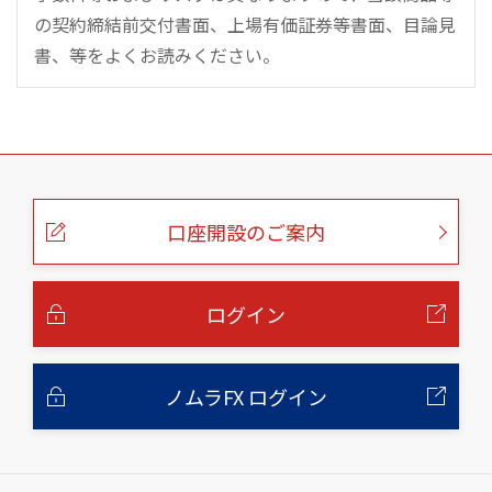
の契約締結前交付書面、上場有価証券等書面、目論見
書、等をよくお読みください。
こ
の
ペ
ー
口座開設のご案内
ジ
の
本
文
へ
ログイン
ノムラFX ログイン