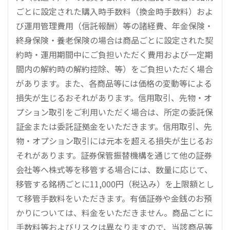
ごとに設定された購入時手数料（換金時手数料）およ
び運用管理費用（信託報酬）等の諸経費、年金保険・
終身保険・養老保険の場合は商品ごとに設定された契
約時・運用期間中にご負担いただく費用および一定期
間内の解約時の解約控除、等）をご負担いただく場合
があります。また、各商品等には価格の変動等による
損失が生じるおそれがあります。信用取引、先物・オ
プション取引をご利用いただく場合は、所定の委託保
証金または委託証拠金をいただきます。信用取引、先
物・オプション取引には元本を超える損失が生じるお
それがあります。証券保管振替機構を通じて他の証券
会社等へ株式等を移管する場合には、数量に応じて、
移管する銘柄ごとに11,000円（税込み）を上限額とし
て移管手数料をいただきます。有価証券や金銭のお預
かりについては、料金をいただきません。商品ごとに
手数料等およびリスクは異なりますので、当該商品等