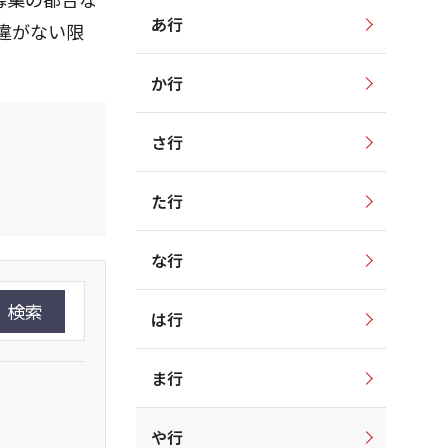
あ行
違がない限
か行
さ行
た行
な行
検索
は行
ま行
や行