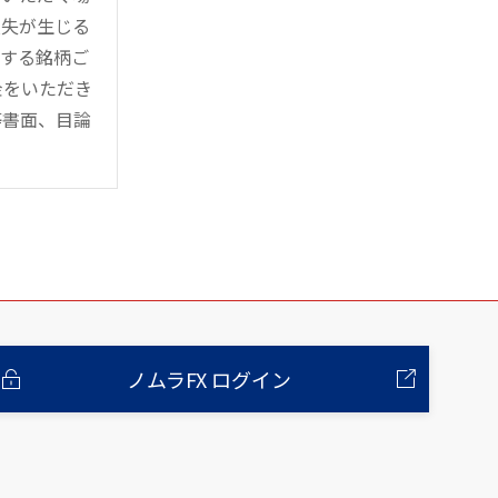
損失が生じる
管する銘柄ご
金をいただき
等書面、目論
ノムラFX ログイン