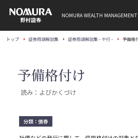
こ
の
ペ
NOMURA
WEALTH MANAGEMENT
ー
ジ
の
本
文
トップ
証券用語解説集
証券用語解説集 - や行 -
予備格
へ
予備格付け
読み：よびかくづけ
分類：債券
社債などの発行に際して、信用格付けの対象と