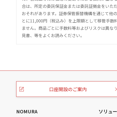
合は、所定の委託保証金または委託証拠金をいた
おそれがあります。証券保管振替機構を通じて他
とに11,000円（税込み）を上限額として移管手
ません。商品ごとに手数料等およびリスクは異な
見書、等をよくお読みください。
こ
の
ペ
ー
口座開設のご案内
ジ
の
本
文
へ
NOMURA
ソリュ