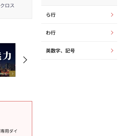
クロス
ら行
わ行
英数字、記号
様専用ダイ