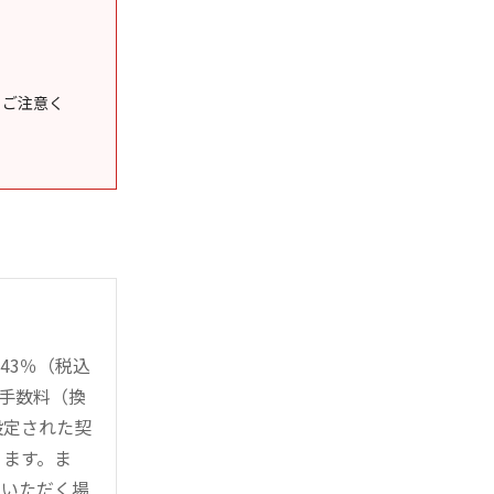
うご注意く
43％（税込
時手数料（換
設定された契
ります。ま
用いただく場