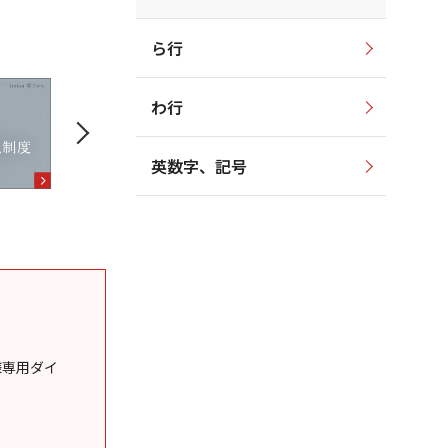
ら行
わ行
英数字、記号
様専用ダイ