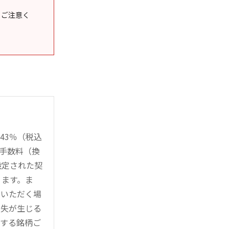
うご注意く
43％（税込
時手数料（換
設定された契
ります。ま
用いただく場
損失が生じる
管する銘柄ご