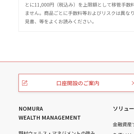
とに11,000円（税込み）を上限額として移管手
ません。商品ごとに手数料等およびリスクは異な
見書、等をよくお読みください。
こ
の
ペ
ー
口座開設のご案内
ジ
の
本
文
へ
NOMURA
ソリュ
WEALTH MANAGEMENT
金融資産
野村ウェルス・マネジメントの強み