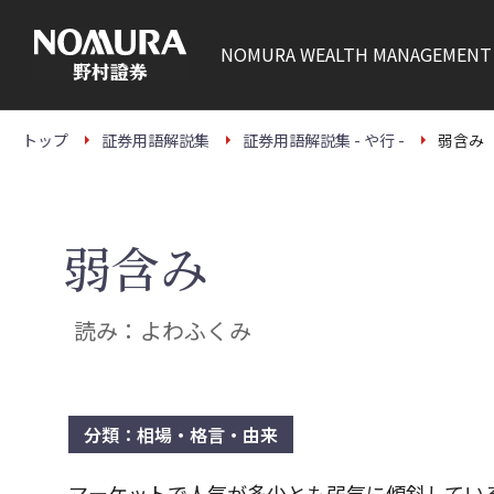
こ
の
ペ
NOMURA
WEALTH MANAGEMENT
ー
ジ
の
本
文
トップ
証券用語解説集
証券用語解説集 - や行 -
弱含み
へ
弱含み
読み：よわふくみ
分類：相場・格言・由来
マーケットで人気が多少とも弱気に傾斜してい