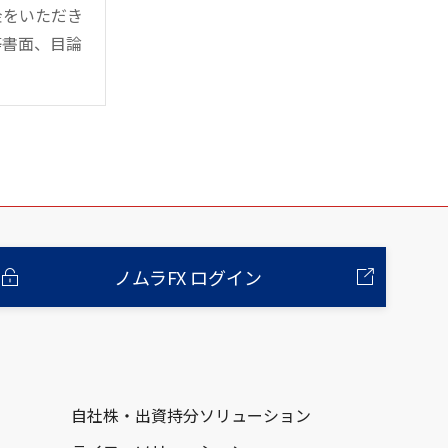
金をいただき
等書面、目論
ノムラFX ログイン
自社株・出資持分ソリューション