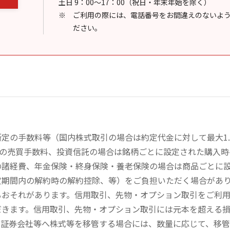
土日 9：00～17：00（祝日・年末年始を除く）
ご利用の際には、電話番号をお間違えのないよ
ださい。
定の手数料等（国内株式取引の場合は約定代金に対して最大1.
））の売買手数料、投資信託の場合は銘柄ごとに設定された購入
の諸経費、年金保険・終身保険・養老保険の場合は商品ごとに
定期間内の解約時の解約控除、等）をご負担いただく場合があ
るおそれがあります。信用取引、先物・オプション取引をご利
だきます。信用取引、先物・オプション取引には元本を超える
の証券会社等へ株式等を移管する場合には、数量に応じて、移