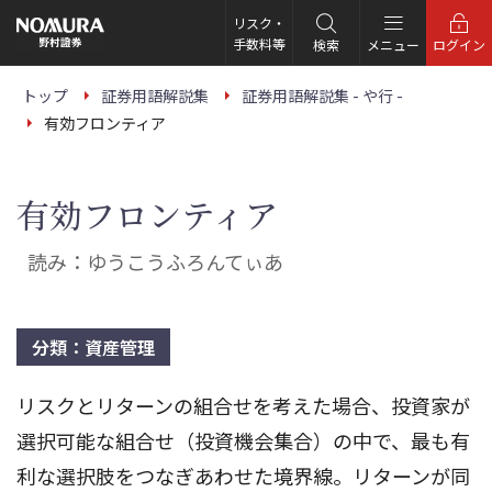
こ
の
リスク・
ペ
手数料等
検索
メニュー
ログイン
ー
ジ
の
トップ
証券用語解説集
証券用語解説集 - や行 -
本
有効フロンティア
文
へ
有効フロンティア
読み：ゆうこうふろんてぃあ
分類：資産管理
リスクとリターンの組合せを考えた場合、投資家が
選択可能な組合せ（投資機会集合）の中で、最も有
利な選択肢をつなぎあわせた境界線。リターンが同