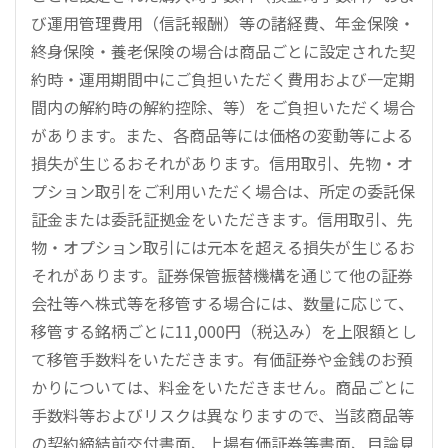
び運用管理費用（信託報酬）等の諸経費、年金保険・
終身保険・養老保険の場合は商品ごとに設定された契
約時・運用期間中にご負担いただく費用および一定期
間内の解約時の解約控除、等）をご負担いただく場合
があります。また、各商品等には価格の変動等による
損失が生じるおそれがあります。信用取引、先物・オ
プション取引をご利用いただく場合は、所定の委託保
証金または委託証拠金をいただきます。信用取引、先
物・オプション取引には元本を超える損失が生じるお
それがあります。証券保管振替機構を通じて他の証券
会社等へ株式等を移管する場合には、数量に応じて、
移管する銘柄ごとに11,000円（税込み）を上限額とし
て移管手数料をいただきます。有価証券や金銭のお預
かりについては、料金をいただきません。商品ごとに
手数料等およびリスクは異なりますので、当該商品等
の契約締結前交付書面、上場有価証券等書面、目論見