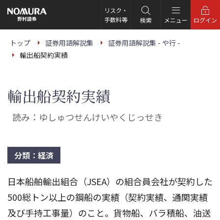
こ
の
リスク・
ペ
手数料等
検索
メニュー
ログイン
ー
ジ
の
トップ
証券用語解説集
証券用語解説集 - や行 -
本
輸出船契約実績
文
へ
輸出船契約実績
読み：ゆしゅつせんけいやくじっせき
分類：経済
日本船舶輸出組合（JSEA）の組合員会社が契約した
500総トン以上の鋼船の実績（契約実績、通関実績
及び手持工事量）のこと。貨物船、バラ積船、油送