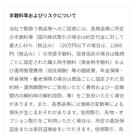
手数料等およびリスクについて
当社で取扱う商品等へのご投資には、各商品等に所定
の手数料等（国内株式取引の場合は約定代金に対して
最大1.43％（税込み）（20万円以下の場合は、2,860
円（税込み））の売買手数料、投資信託の場合は銘柄
ごとに設定された購入時手数料（換金時手数料）およ
び運用管理費用（信託報酬）等の諸経費、年金保険・
終身保険・養老保険の場合は商品ごとに設定された契
約時・運用期間中にご負担いただく費用および一定期
間内の解約時の解約控除、等）をご負担いただく場合
があります。また、各商品等には価格の変動等による
損失が生じるおそれがあります。信用取引、先物・オ
プション取引をご利用いただく場合は、所定の委託保
証金または委託証拠金をいただきます。信用取引、先