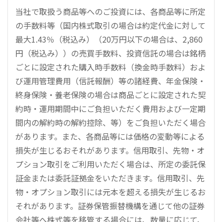
当社で取扱う商品等へのご投資には、各商品等に所定
の手数料等（国内株式取引の場合は約定代金に対して
最大1.43％（税込み）（20万円以下の場合は、2,860
円（税込み））の売買手数料、投資信託の場合は銘柄
ごとに設定された購入時手数料（換金時手数料）およ
び運用管理費用（信託報酬）等の諸経費、年金保険・
終身保険・養老保険の場合は商品ごとに設定された契
約時・運用期間中にご負担いただく費用および一定期
間内の解約時の解約控除、等）をご負担いただく場合
があります。また、各商品等には価格の変動等による
損失が生じるおそれがあります。信用取引、先物・オ
プション取引をご利用いただく場合は、所定の委託保
証金または委託証拠金をいただきます。信用取引、先
物・オプション取引には元本を超える損失が生じるお
それがあります。証券保管振替機構を通じて他の証券
会社等へ株式等を移管する場合には、数量に応じて、