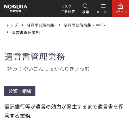
こ
の
リスク・
ペ
手数料等
検索
メニュー
ログイン
ー
ジ
の
トップ
証券用語解説集
証券用語解説集 - や行 -
本
遺言書管理業務
文
へ
遺言書管理業務
読み：ゆいごんしょかんりぎょうむ
分類：相続
信託銀行等が遺言の効力が発生するまで遺言書を保
管する業務。