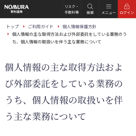
こ
の
リスク・
ペ
手数料等
検索
メニュー
ログイン
ー
ジ
の
トップ
ご利用ガイド
個人情報保護方針
本
個人情報の主な取得方法および外部委託をしている業務のう
文
へ
ち、個人情報の取扱いを伴う主な業務について
個人情報の主な取得方法およ
び外部委託をしている業務の
うち、個人情報の取扱いを伴
う主な業務について