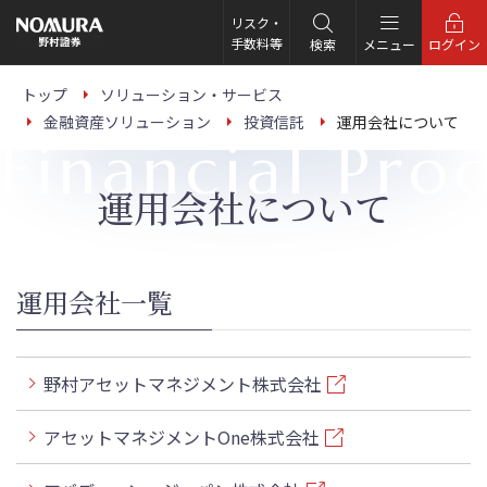
こ
の
リスク・
ペ
手数料等
検索
メニュー
ログイン
ー
ジ
の
トップ
ソリューション・サービス
本
金融資産ソリューション
投資信託
運用会社について
文
Financial Pro
へ
運用会社について
運用会社一覧
野村アセットマネジメント株式会社
アセットマネジメントOne株式会社