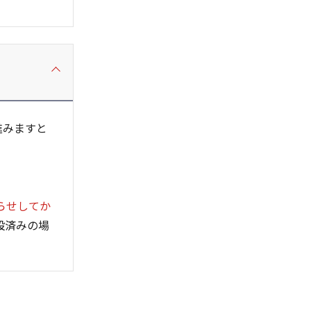
進みますと
らせしてか
設済みの場