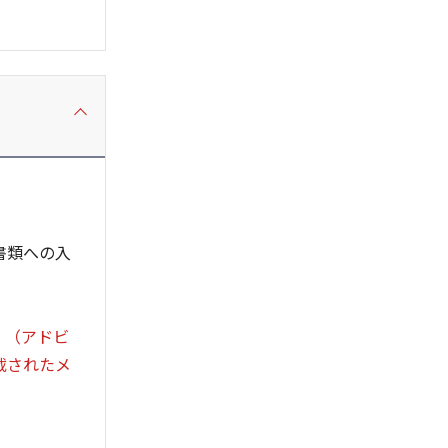
書類への入
。（アドビ
記載されたメ