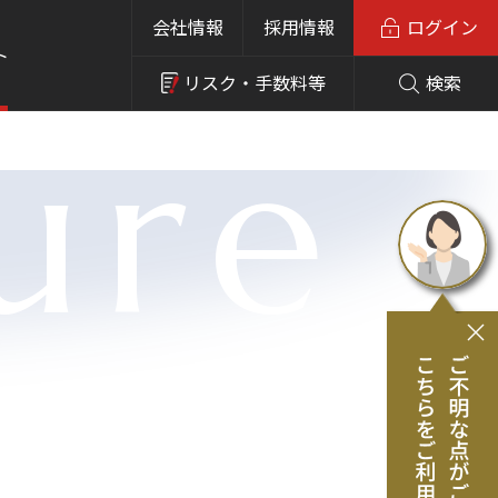
会社情報
採用情報
ログイン
ト
リスク・
手数料等
検索
ure
き