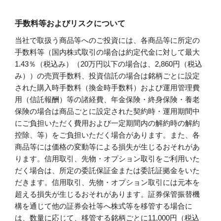
手数料等およびリスクについて
当社で取扱う商品等へのご投資には、各商品等に所定の
手数料等（国内株式取引の場合は約定代金に対して最大
1.43％（税込み）（20万円以下の場合は、2,860円（税込
み））の売買手数料、投資信託の場合は銘柄ごとに設定
された購入時手数料（換金時手数料）および運用管理費
用（信託報酬）等の諸経費、年金保険・終身保険・養老
保険の場合は商品ごとに設定された契約時・運用期間中
にご負担いただく費用および一定期間内の解約時の解約
控除、等）をご負担いただく場合があります。また、各
商品等には価格の変動等による損失が生じるおそれがあ
ります。信用取引、先物・オプション取引をご利用いた
だく場合は、所定の委託保証金または委託証拠金をいた
だきます。信用取引、先物・オプション取引には元本を
超える損失が生じるおそれがあります。証券保管振替機
構を通じて他の証券会社等へ株式等を移管する場合に
は、数量に応じて、移管する銘柄ごとに11,000円（税込