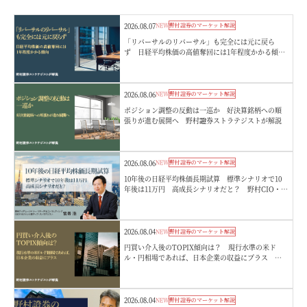
2026.08.07
NEW
野村證券のマーケット解説
「リバーサルのリバーサル」も完全には元に戻ら
ず 日経平均株価の高値奪回には1年程度かかる傾
向 野村證券ストラテジストが解説
2026.08.06
NEW
野村證券のマーケット解説
ポジション調整の反動は一巡か 好決算銘柄への順
張りが進む展開へ 野村證券ストラテジストが解説
2026.08.06
NEW
野村證券のマーケット解説
10年後の日経平均株価長期試算 標準シナリオで10
年後は11万円 高成長シナリオだと？ 野村CIO・宮
嵜浩
2026.08.04
NEW
野村證券のマーケット解説
円買い介入後のTOPIX傾向は？ 現行水準の米ド
ル・円相場であれば、日本企業の収益にプラス 野
村證券ストラテジストが解説
2026.08.04
NEW
野村證券のマーケット解説