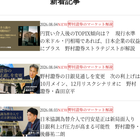
新着記事
野村證券のマーケット解説
2026.08.04
NEW
円買い介入後のTOPIX傾向は？ 現行水準
の米ドル・円相場であれば、日本企業の収益
にプラス 野村證券ストラテジストが解説
野村證券のマーケット解説
2026.08.04
NEW
野村證券の日銀見通しを変更 次の利上げは
10月メイン、12月リスクシナリオに 野村
證券・森田京平
野村證券のマーケット解説
2026.08.03
NEW
日米協調為替介入で円安是正は新局面入り
日銀利上げ圧力が高まる可能性 野村證券・
後藤祐二朗