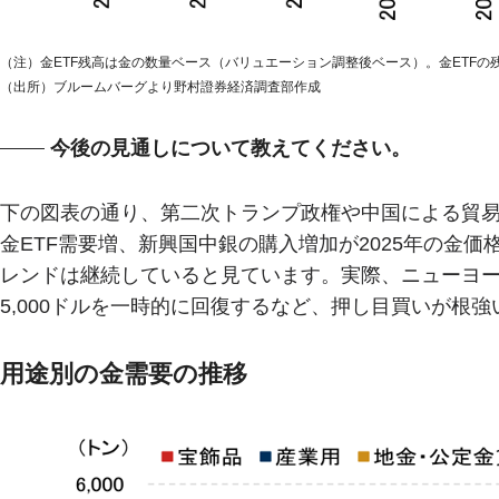
（注）金ETF残高は金の数量ベース（バリュエーション調整後ベース）。金ETFの残高上
（出所）ブルームバーグより野村證券経済調査部作成
今後の見通しについて教えてください。
下の図表の通り、第二次トランプ政権や中国による貿
金ETF需要増、新興国中銀の購入増加が2025年の金
レンドは継続していると見ています。実際、ニューヨーク
5,000ドルを一時的に回復するなど、押し目買いが根強
用途別の金需要の推移