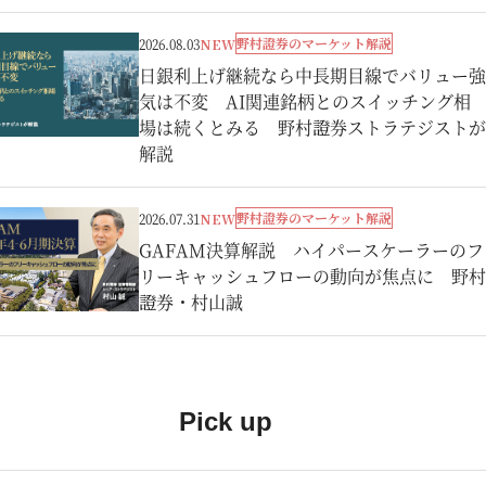
野村證券のマーケット解説
2026.08.03
NEW
日銀利上げ継続なら中長期目線でバリュー強
気は不変 AI関連銘柄とのスイッチング相
場は続くとみる 野村證券ストラテジストが
解説
野村證券のマーケット解説
2026.07.31
NEW
GAFAM決算解説 ハイパースケーラーのフ
リーキャッシュフローの動向が焦点に 野村
證券・村山誠
Pick up