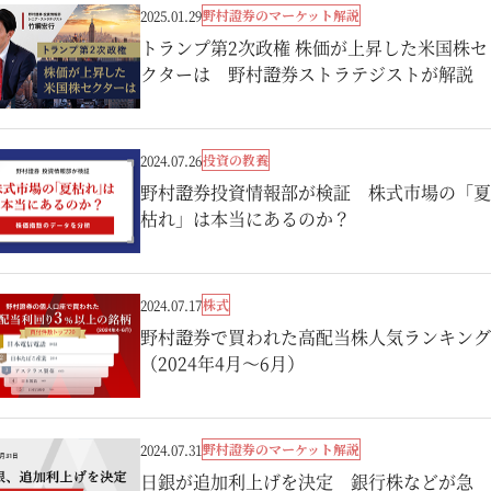
野村證券のマーケット解説
2025.01.29
トランプ第2次政権 株価が上昇した米国株セ
クターは 野村證券ストラテジストが解説
投資の教養
2024.07.26
野村證券投資情報部が検証 株式市場の「夏
枯れ」は本当にあるのか？
株式
2024.07.17
野村證券で買われた高配当株人気ランキング
（2024年4月～6月）
野村證券のマーケット解説
2024.07.31
日銀が追加利上げを決定 銀行株などが急