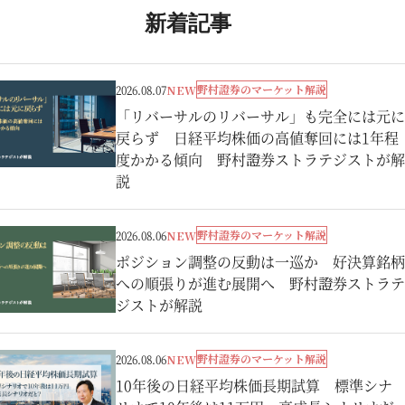
新着記事
野村證券のマーケット解説
2026.08.07
NEW
「リバーサルのリバーサル」も完全には元に
戻らず 日経平均株価の高値奪回には1年程
度かかる傾向 野村證券ストラテジストが解
説
野村證券のマーケット解説
2026.08.06
NEW
ポジション調整の反動は一巡か 好決算銘柄
への順張りが進む展開へ 野村證券ストラテ
ジストが解説
野村證券のマーケット解説
2026.08.06
NEW
10年後の日経平均株価長期試算 標準シナ