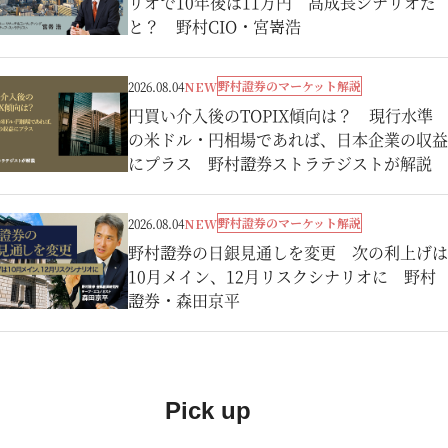
リオで10年後は11万円 高成長シナリオだ
と？ 野村CIO・宮嵜浩
野村證券のマーケット解説
2026.08.04
NEW
円買い介入後のTOPIX傾向は？ 現行水準
の米ドル・円相場であれば、日本企業の収益
にプラス 野村證券ストラテジストが解説
野村證券のマーケット解説
2026.08.04
NEW
野村證券の日銀見通しを変更 次の利上げは
10月メイン、12月リスクシナリオに 野村
證券・森田京平
Pick up