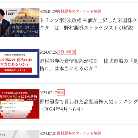
野村證券のマーケット解説
2025.01.29
トランプ第2次政権 株価が上昇した米国株セ
クターは 野村證券ストラテジストが解説
投資の教養
2024.07.26
野村證券投資情報部が検証 株式市場の「夏
枯れ」は本当にあるのか？
株式
2024.07.17
野村證券で買われた高配当株人気ランキング
（2024年4月～6月）
野村證券のマーケット解説
2024.07.31