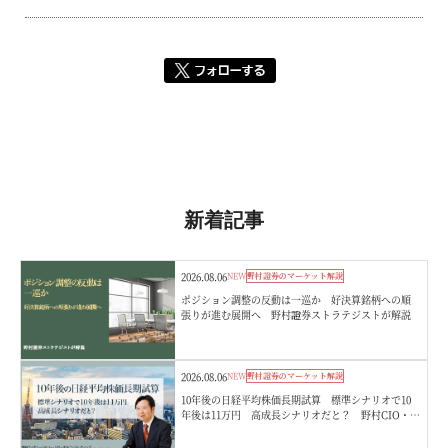
新着記事
2026.08.06
NEW
野村證券のマーケット解説
ポジション調整の反動は一巡か 好決算銘柄への順
張りが進む展開へ 野村證券ストラテジストが解説
2026.08.06
NEW
野村證券のマーケット解説
10年後の日経平均株価長期試算 標準シナリオで10
年後は11万円 高成長シナリオだと？ 野村CIO・宮
嵜浩