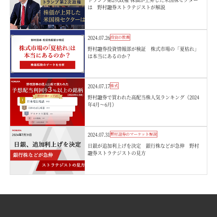
は 野村證券ストラテジストが解説
2024.07.26
投資の教養
野村證券投資情報部が検証 株式市場の「夏枯れ」
は本当にあるのか？
2024.07.17
株式
野村證券で買われた高配当株人気ランキング（2024
年4月～6月）
2024.07.31
野村證券のマーケット解説
日銀が追加利上げを決定 銀行株などが急伸 野村
證券ストラテジストの見方