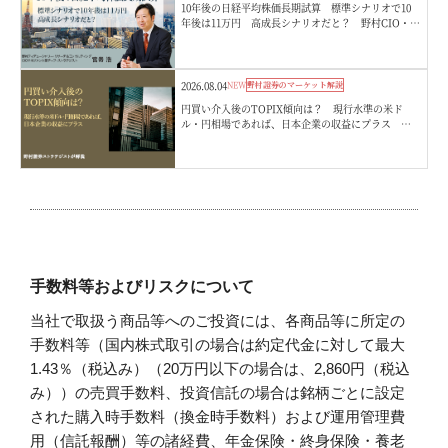
10年後の日経平均株価長期試算 標準シナリオで10
年後は11万円 高成長シナリオだと？ 野村CIO・宮
嵜浩
2026.08.04
NEW
野村證券のマーケット解説
円買い介入後のTOPIX傾向は？ 現行水準の米ド
ル・円相場であれば、日本企業の収益にプラス 野
村證券ストラテジストが解説
手数料等およびリスクについて
当社で取扱う商品等へのご投資には、各商品等に所定の
手数料等（国内株式取引の場合は約定代金に対して最大
1.43％（税込み）（20万円以下の場合は、2,860円（税込
み））の売買手数料、投資信託の場合は銘柄ごとに設定
された購入時手数料（換金時手数料）および運用管理費
用（信託報酬）等の諸経費、年金保険・終身保険・養老