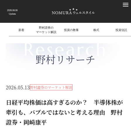
2026.08.06
Update
野村證券の
新着
投資の教養
株式
投資信託
マーケット解説
Research
野村リサーチ
2026.05.13
野村證券のマーケット解説
日経平均株価は高すぎるのか？ 半導体株が
牽引も、バブルではないと考える理由 野村
證券・岡崎康平