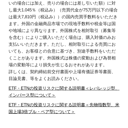
いの場合には加え、売りの場合には差し引いた額）に対
し最大1.045％（税込み）（売買代金が75万円以下の場合
は最大7,810円（税込み））の国内売買手数料をいただき
ます。外国の金融商品市場での現地手数料や税金等は国
や地域により異なります。外国株式を相対取引（募集等
を含む）によりご購入いただく場合は、購入対価のみお
支払いいただきます。ただし、相対取引による売買にお
いても、お客様との合意に基づき、別途手数料をいただ
くことがあります。外国株式は株価の変動および為替相
場の変動等により損失が生じるおそれがあります。
詳しくは、契約締結前交付書面や上場有価証券等書面、
目論見書、等をよくお読みください。
ETF・ETNの投資リスクに関する説明書＜レバレッジ型、
インバース型について＞
ETF・ETNの投資リスクに関する説明書＜先物指数型、米
国上場3倍ブル・ベア型について＞