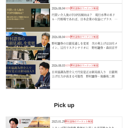
2026.08.04
NEW
野村證券のマーケット解説
円買い介入後のTOPIX傾向は？ 現行水準の米ド
ル・円相場であれば、日本企業の収益にプラス 野
村證券ストラテジストが解説
2026.08.04
NEW
野村證券のマーケット解説
野村證券の日銀見通しを変更 次の利上げは10月メ
イン、12月リスクシナリオに 野村證券・森田京平
2026.08.03
NEW
野村證券のマーケット解説
日米協調為替介入で円安是正は新局面入り 日銀利
上げ圧力が高まる可能性 野村證券・後藤祐二朗
Pick up
2025.01.29
野村證券のマーケット解説
トランプ第2次政権 株価が上昇した米国株セクター