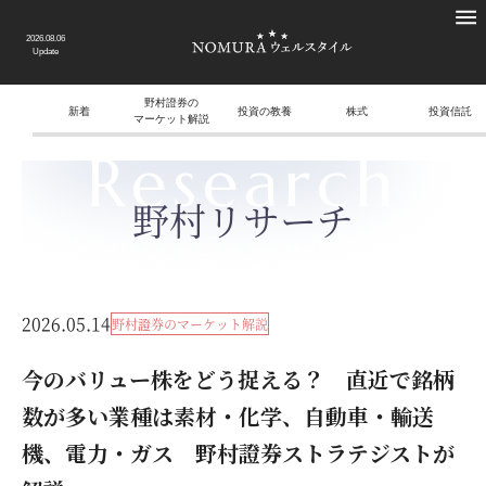
2026.08.06
Update
野村證券の
新着
投資の教養
株式
投資信託
マーケット解説
Research
野村リサーチ
2026.05.14
野村證券のマーケット解説
今のバリュー株をどう捉える？ 直近で銘柄
数が多い業種は素材・化学、自動車・輸送
機、電力・ガス 野村證券ストラテジストが