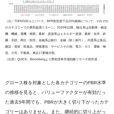
（注）TOPIX500ユニバース。BPR割安度下位20%銘柄について、それぞれ
のカテゴリーでの累和超過リターン。2020年以降。輸出系は自動車・輸送
機、機械、電機・精密。素材・資源系はエネルギー資源、素材・化学、鉄
鋼・非鉄、商社・卸売。金融系は銀行、金融（除く銀行）。内需系は食品、
建設・資材、医薬品、情報通信・サービスその他、電力・ガス、運輸・物
流、小売、不動産。東証17業種分類。
（出所）QUICK、Bloombergより野村證券市場戦略リサーチ部作成
グロース株を対象とした各カテゴリーのPBR水準
の推移を見ると、バリューファクターが有効だっ
た過去5年間でも、PBRが大きく切り下がったカテ
ゴリーはありません。また、継続的に切り上がっ