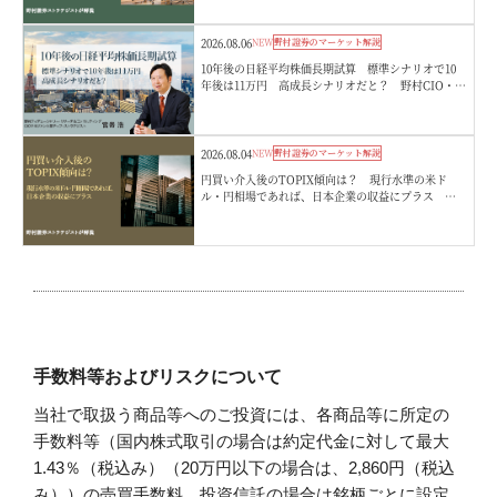
2026.08.06
NEW
野村證券のマーケット解説
10年後の日経平均株価長期試算 標準シナリオで10
年後は11万円 高成長シナリオだと？ 野村CIO・宮
嵜浩
2026.08.04
NEW
野村證券のマーケット解説
円買い介入後のTOPIX傾向は？ 現行水準の米ド
ル・円相場であれば、日本企業の収益にプラス 野
村證券ストラテジストが解説
手数料等およびリスクについて
当社で取扱う商品等へのご投資には、各商品等に所定の
手数料等（国内株式取引の場合は約定代金に対して最大
1.43％（税込み）（20万円以下の場合は、2,860円（税込
み））の売買手数料、投資信託の場合は銘柄ごとに設定