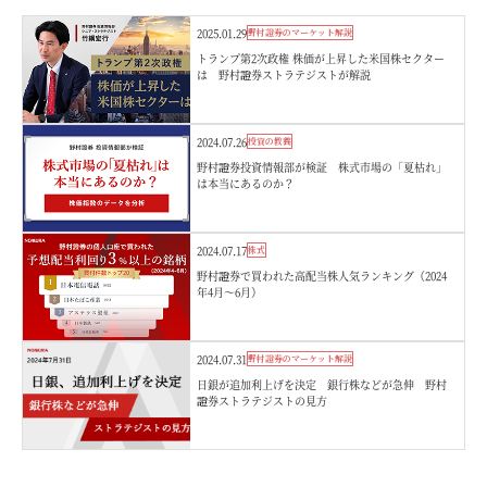
2025.01.29
野村證券のマーケット解説
トランプ第2次政権 株価が上昇した米国株セクター
は 野村證券ストラテジストが解説
2024.07.26
投資の教養
野村證券投資情報部が検証 株式市場の「夏枯れ」
は本当にあるのか？
2024.07.17
株式
野村證券で買われた高配当株人気ランキング（2024
年4月～6月）
2024.07.31
野村證券のマーケット解説
日銀が追加利上げを決定 銀行株などが急伸 野村
證券ストラテジストの見方