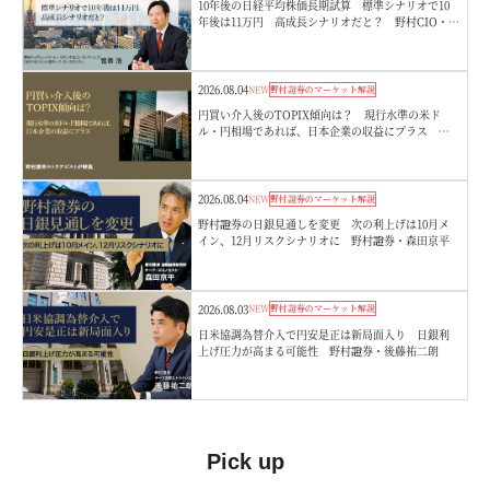
10年後の日経平均株価長期試算 標準シナリオで10
年後は11万円 高成長シナリオだと？ 野村CIO・宮
嵜浩
2026.08.04
NEW
野村證券のマーケット解説
円買い介入後のTOPIX傾向は？ 現行水準の米ド
ル・円相場であれば、日本企業の収益にプラス 野
村證券ストラテジストが解説
2026.08.04
NEW
野村證券のマーケット解説
野村證券の日銀見通しを変更 次の利上げは10月メ
イン、12月リスクシナリオに 野村證券・森田京平
2026.08.03
NEW
野村證券のマーケット解説
日米協調為替介入で円安是正は新局面入り 日銀利
上げ圧力が高まる可能性 野村證券・後藤祐二朗
Pick up