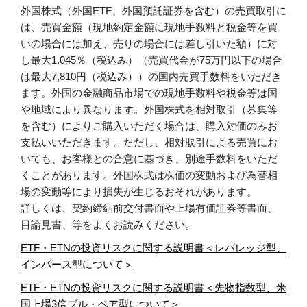
外国株式（外国ETF、外国預託証券を含む）の売買取引に
は、売買金額（現地約定金額に現地手数料と税金等を買
いの場合には加え、売りの場合には差し引いた額）に対
し最大1.045％（税込み）（売買代金が75万円以下の場合
は最大7,810円（税込み））の国内売買手数料をいただき
ます。外国の金融商品市場での現地手数料や税金等は国
や地域により異なります。外国株式を相対取引（募集等
を含む）によりご購入いただく場合は、購入対価のみお
支払いいただきます。ただし、相対取引による売買にお
いても、お客様との合意に基づき、別途手数料をいただ
くことがあります。外国株式は株価の変動および為替相
場の変動等により損失が生じるおそれがあります。
詳しくは、契約締結前交付書面や上場有価証券等書面、
目論見書、等をよくお読みください。
ETF・ETNの投資リスクに関する説明書＜レバレッジ型、
インバース型について＞
ETF・ETNの投資リスクに関する説明書＜先物指数型、米
国上場3倍ブル・ベア型について＞