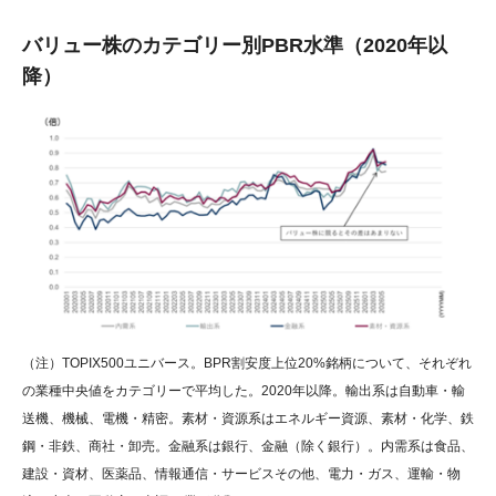
バリュー株のカテゴリー別PBR水準（2020年以
降）
（注）TOPIX500ユニバース。BPR割安度上位20%銘柄について、それぞれ
の業種中央値をカテゴリーで平均した。2020年以降。輸出系は自動車・輸
送機、機械、電機・精密。素材・資源系はエネルギー資源、素材・化学、鉄
鋼・非鉄、商社・卸売。金融系は銀行、金融（除く銀行）。内需系は食品、
建設・資材、医薬品、情報通信・サービスその他、電力・ガス、運輸・物