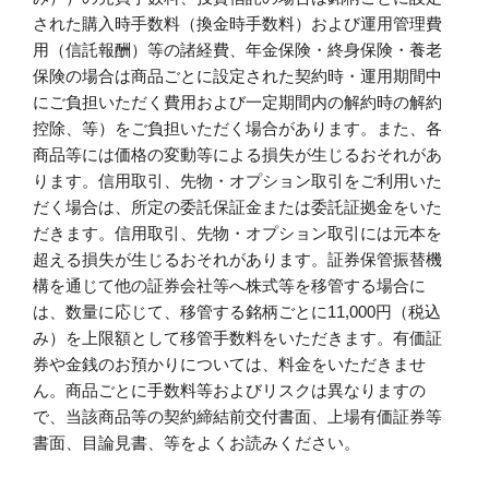
された購入時手数料（換金時手数料）および運用管理費
用（信託報酬）等の諸経費、年金保険・終身保険・養老
保険の場合は商品ごとに設定された契約時・運用期間中
にご負担いただく費用および一定期間内の解約時の解約
控除、等）をご負担いただく場合があります。また、各
商品等には価格の変動等による損失が生じるおそれがあ
ります。信用取引、先物・オプション取引をご利用いた
だく場合は、所定の委託保証金または委託証拠金をいた
だきます。信用取引、先物・オプション取引には元本を
超える損失が生じるおそれがあります。証券保管振替機
構を通じて他の証券会社等へ株式等を移管する場合に
は、数量に応じて、移管する銘柄ごとに11,000円（税込
み）を上限額として移管手数料をいただきます。有価証
券や金銭のお預かりについては、料金をいただきませ
ん。商品ごとに手数料等およびリスクは異なりますの
で、当該商品等の契約締結前交付書面、上場有価証券等
書面、目論見書、等をよくお読みください。